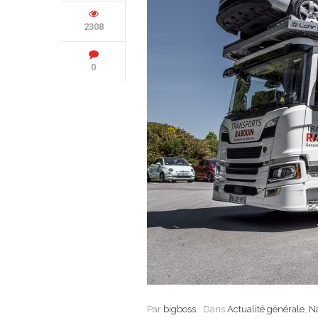
2308
0
Par
bigboss
Dans
Actualité générale
,
N