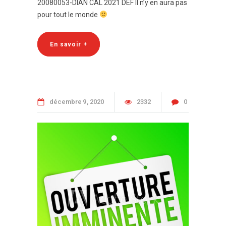
20080053-DIAN CAL 2021 DEF Il n’y en aura pas
pour tout le monde
En savoir +
décembre
9
2020
2332
0