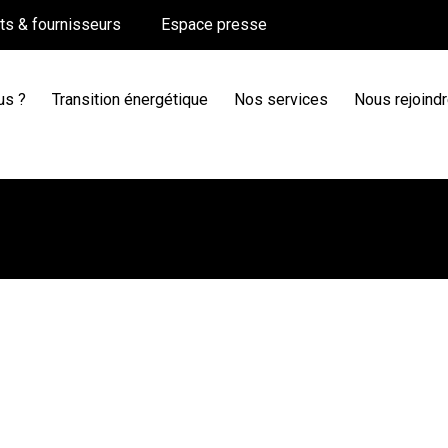
nts & fournisseurs
Espace presse
us ?
Transition énergétique
Nos services
Nous rejoind
2