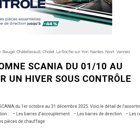
y
,
Baugé
,
Châtellerault
,
Cholet
,
La Roche sur Yon
,
Nantes
,
Niort
,
Vannes
OMNE SCANIA DU 01/10 AU
UR UN HIVER SOUS CONTRÔLE
CANIA du 1er octobre au 31 décembre 2025. Voici le détail de l’assort
tion : – Les barres d’accouplement – Les barres de direction – Les r
Les pièces de chauffage