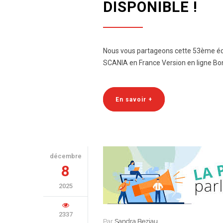
DISPONIBLE !
Nous vous partageons cette 53ème éditi
SCANIA en France Version en ligne Bo
En savoir +
décembre
8
2025
2337
Par
Sandra Beziau