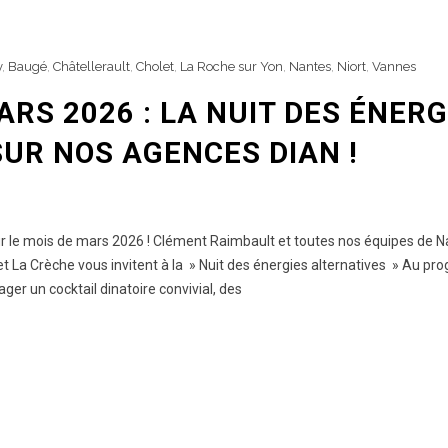
y
,
Baugé
,
Châtellerault
,
Cholet
,
La Roche sur Yon
,
Nantes
,
Niort
,
Vannes
S 2026 : LA NUIT DES ÉNERG
UR NOS AGENCES DIAN !
le mois de mars 2026 ! Clément Raimbault et toutes nos équipes de N
et La Crèche vous invitent à la » Nuit des énergies alternatives » Au p
ger un cocktail dinatoire convivial, des