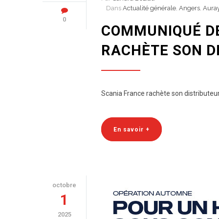
Dans
Actualité générale
,
Angers
,
Aura
0
COMMUNIQUÉ DE
RACHÈTE SON D
Scania France rachète son distributeu
En savoir +
octobre
1
2025