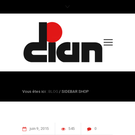
BLOG
Vous êtes ici :
BLOG
/
SIDEBAR SHOP
juin
9
2015
545
0