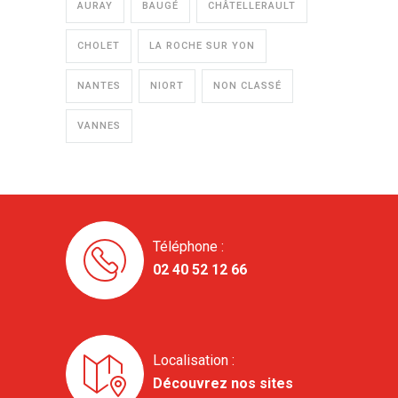
AURAY
BAUGÉ
CHÂTELLERAULT
CHOLET
LA ROCHE SUR YON
NANTES
NIORT
NON CLASSÉ
VANNES
Téléphone :
02 40 52 12 66
Localisation :
Découvrez nos sites