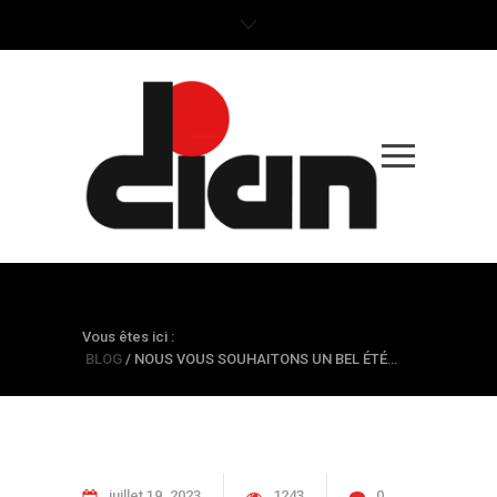
BLOG
Vous êtes ici :
BLOG
/
NOUS VOUS SOUHAITONS UN BEL ÉTÉ…
juillet
19
2023
1243
0