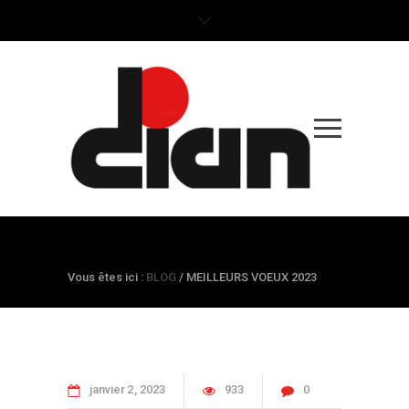
BLOG
Vous êtes ici :
BLOG
/
MEILLEURS VOEUX 2023
janvier
2
2023
933
0