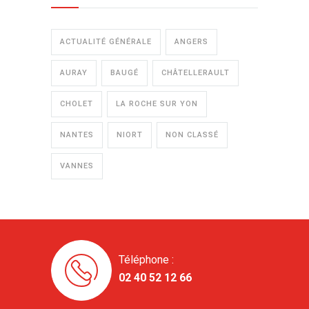
ACTUALITÉ GÉNÉRALE
ANGERS
AURAY
BAUGÉ
CHÂTELLERAULT
CHOLET
LA ROCHE SUR YON
NANTES
NIORT
NON CLASSÉ
VANNES
Téléphone :
02 40 52 12 66