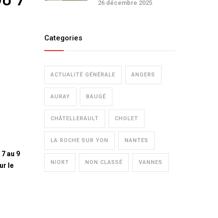
U 7
26 décembre 2025
Categories
ACTUALITÉ GÉNÉRALE
ANGERS
AURAY
BAUGÉ
CHÂTELLERAULT
CHOLET
LA ROCHE SUR YON
NANTES
 7 au 9
NIORT
NON CLASSÉ
VANNES
ur le