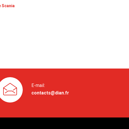
e Scania
E-mail:
contacts@dian.fr