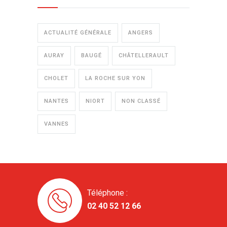
ACTUALITÉ GÉNÉRALE
ANGERS
AURAY
BAUGÉ
CHÂTELLERAULT
CHOLET
LA ROCHE SUR YON
NANTES
NIORT
NON CLASSÉ
VANNES
Téléphone :
02 40 52 12 66