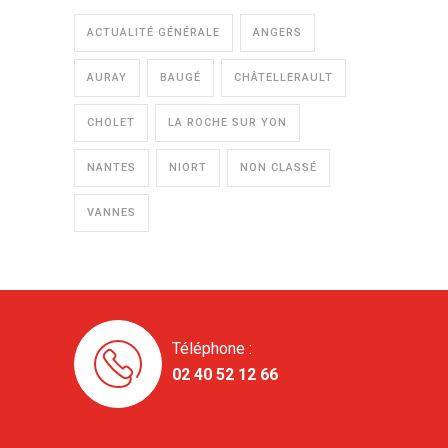
ACTUALITÉ GÉNÉRALE
ANGERS
AURAY
BAUGÉ
CHÂTELLERAULT
CHOLET
LA ROCHE SUR YON
NANTES
NIORT
NON CLASSÉ
VANNES
Téléphone :
02 40 52 12 66