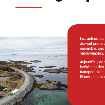
Les acteurs du 
doivent prendre 
ensemble, pas à
renouvelables.
Aujourd’hui, de
intérêts et des
transport c’est
Et notre missio