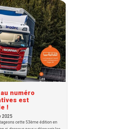
eau numéro
atives est
e !
e 2025
tageons cette 53ème édition en