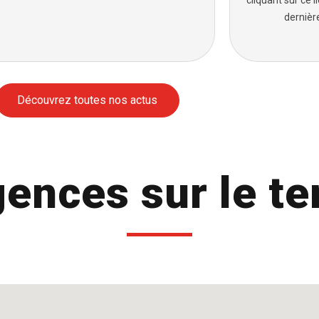
cliquant sur ce l
dernièr
Découvrez toutes nos actus
ences sur le ter