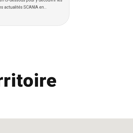
ien ci-dessous pour y découvrir les
es actualités SCANIA en...
ritoire