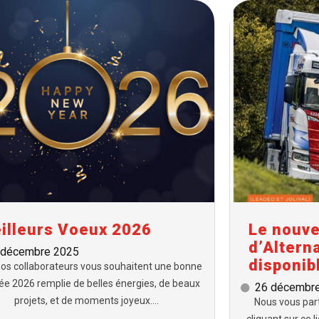
illeurs Voeux 2026
Le nouv
d’Altern
 décembre 2025
disponibl
os collaborateurs vous souhaitent une bonne
ée 2026 remplie de belles énergies, de beaux
26 décembr
projets, et de moments joyeux....
Nous vous par